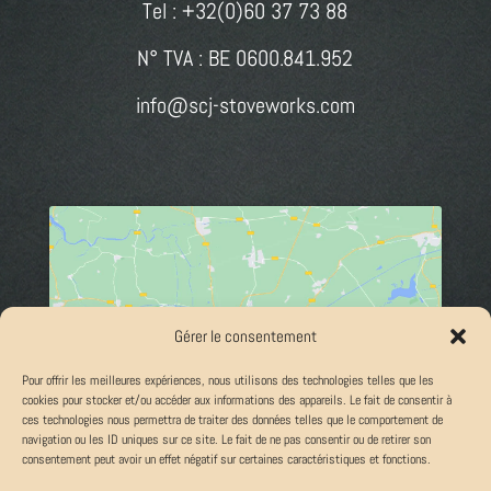
Tel : +32(0)60 37 73 88
N° TVA : BE 0600.841.952
info@scj-stoveworks.com
Klik om marketing cookies te accepteren en deze
Gérer le consentement
inhoud in te schakelen
Pour offrir les meilleures expériences, nous utilisons des technologies telles que les
cookies pour stocker et/ou accéder aux informations des appareils. Le fait de consentir à
ces technologies nous permettra de traiter des données telles que le comportement de
navigation ou les ID uniques sur ce site. Le fait de ne pas consentir ou de retirer son
consentement peut avoir un effet négatif sur certaines caractéristiques et fonctions.