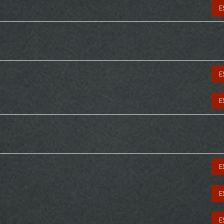
E
E
E
E
E
E