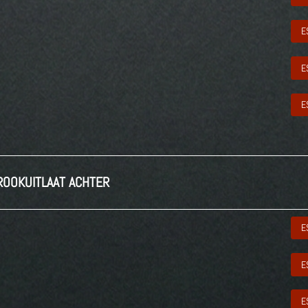
E
E
E
ROOKUITLAAT ACHTER
E
E
E