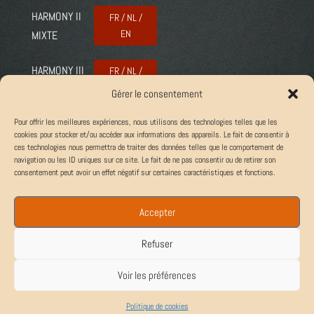
HARMONY II
FR / NL /
EN
MIXTE
HARMONY III
FR / NL /
EN
MIXTE
Gérer le consentement
Pour offrir les meilleures expériences, nous utilisons des technologies telles que les
BAYARD II
FR / NL /
cookies pour stocker et/ou accéder aux informations des appareils. Le fait de consentir à
EN
MIXTE
ces technologies nous permettra de traiter des données telles que le comportement de
navigation ou les ID uniques sur ce site. Le fait de ne pas consentir ou de retirer son
consentement peut avoir un effet négatif sur certaines caractéristiques et fonctions.
BAYARD III
FR / NL /
EN
MIXTE
Accepter
Refuser
Voir les préférences
Politique de cookies