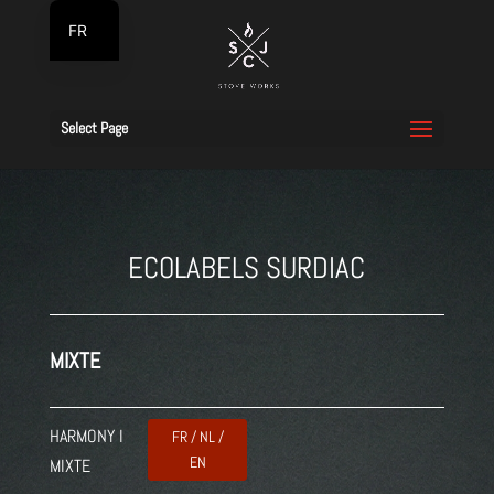
FR
NL
Select Page
ECOLABELS SURDIAC
MIXTE
HARMONY I
FR / NL /
EN
MIXTE