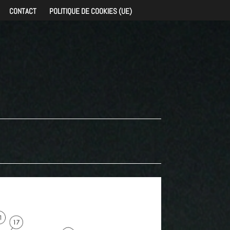
CONTACT
POLITIQUE DE COOKIES (UE)