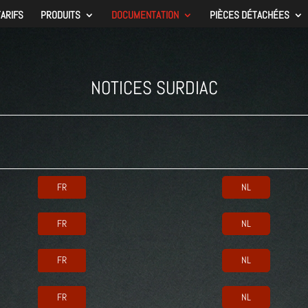
TARIFS
PRODUITS
DOCUMENTATION
PIÈCES DÉTACHÉES
NOTICES SURDIAC
FR
NL
FR
NL
FR
NL
FR
NL