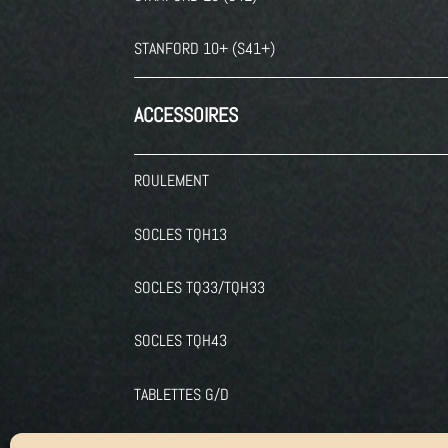
STANFORD 10+ (S41+)
ACCESSOIRES
ROULEMENT
SOCLES TQH13
SOCLES TQ33/TQH33
SOCLES TQH43
TABLETTES G/D
CADRES IQ