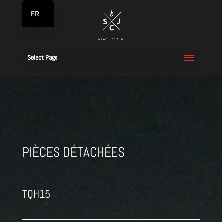
FR
NL
Select Page
PIÈCES DÉTACHÉES
TQH15