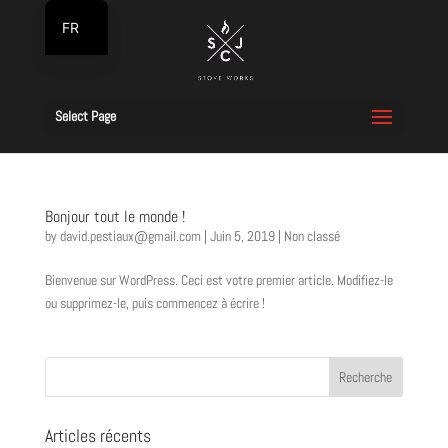
FR
NL
Select Page
Bonjour tout le monde !
by
david.pestiaux@gmail.com
|
Juin 5, 2019
|
Non classé
Bienvenue sur WordPress. Ceci est votre premier article. Modifiez-le
ou supprimez-le, puis commencez à écrire !
Articles récents