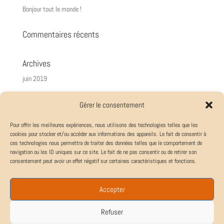
Bonjour tout le monde !
Commentaires récents
Archives
juin 2019
Catégories
Gérer le consentement
Non classé
Pour offrir les meilleures expériences, nous utilisons des technologies telles que les
cookies pour stocker et/ou accéder aux informations des appareils. Le fait de consentir à
Méta
ces technologies nous permettra de traiter des données telles que le comportement de
navigation ou les ID uniques sur ce site. Le fait de ne pas consentir ou de retirer son
Connexion
consentement peut avoir un effet négatif sur certaines caractéristiques et fonctions.
Flux des publications
Accepter
Flux des commentaires
Site de WordPress-FR
Refuser